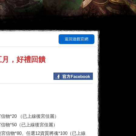
返回遊戲官網
五月，好禮回饋
宮信物*20 （已上線後宮佳麗）
宮信物*50（已上線後宮佳麗）
後宮信物*80、任選12資質將魂*100（已上線