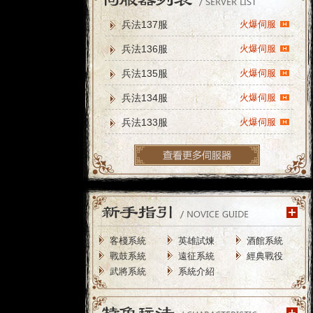
兵法137服
火爆伺服
兵法136服
火爆伺服
兵法135服
火爆伺服
兵法134服
火爆伺服
兵法133服
火爆伺服
客棧系統
英雄試煉
酒館系統
戰鼓系統
遠征系統
經典戰役
武將系統
系統介紹