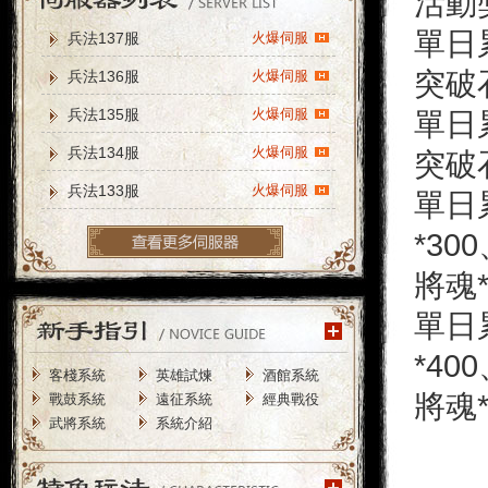
活動
單日
兵法137服
火爆伺服
突破
兵法136服
火爆伺服
兵法135服
火爆伺服
單日
兵法134服
火爆伺服
突破
兵法133服
火爆伺服
單日
*30
將魂
單日
*40
客棧系統
英雄試煉
酒館系統
將魂
戰鼓系統
遠征系統
經典戰役
武將系統
系統介紹