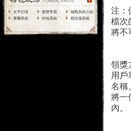
注：
太平幻境
無雙爭霸
城戰系統介紹
軍團系統
封地系統
競技場系統
檔次
將不
領獎
用戶
名稱
將一
內。