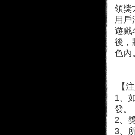
領獎
用戶
遊戲
後，
色內
【注
1、
發。
2、
3、